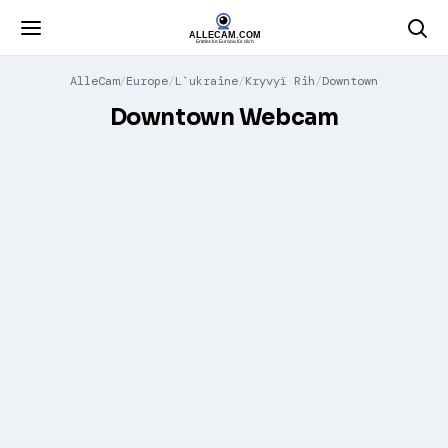
AlleCam
Europe
L`ukraine
Kryvyï Rih
Downtown
Downtown Webcam