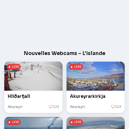
Nouvelles Webcams – L'Islande
Hlíðarfjall
Akureyrarkirkja
Akureyri
123
Akureyri
123