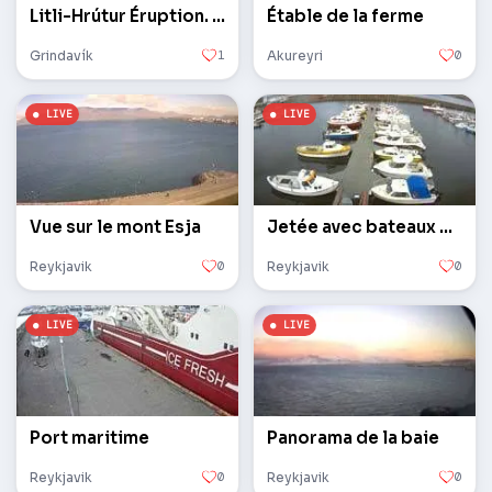
Litli-Hrútur Éruption. Montagnes
Étable de la ferme
Grindavík
1
Akureyri
0
Vue sur le mont Esja
Jetée avec bateaux privés
Reykjavik
0
Reykjavik
0
Port maritime
Panorama de la baie
Reykjavik
0
Reykjavik
0