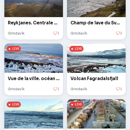
Reykjanes. Centrale géothermique
Champ de lave du Svartsengi
Grindavík
1
Grindavík
2
Vue de la ville. océan Atlantique
Volcan Fagradalsfjall
Grindavík
1
Grindavík
1