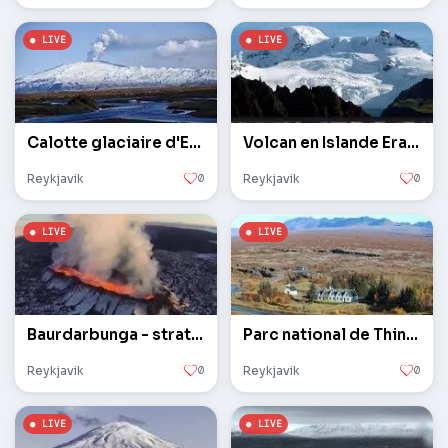
Calotte glaciaire d'Eyjafjallajökull
Volcan en Islande Erayvajökull
Reykjavik
0
Reykjavik
0
Baurdarbunga - stratovolcan en Islande
Parc national de Thingvellir
Reykjavik
0
Reykjavik
0