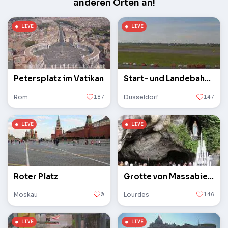
anderen Orten an!
Petersplatz im Vatikan
Start- und Landebahn des Flughafens
Rom
187
Düsseldorf
147
Roter Platz
Grotte von Massabielle
Moskau
0
Lourdes
146