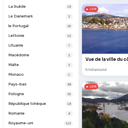
La Suède
15
Le Danemark
2
le Portugal
16
Lettonie
12
Lituanie
7
Macédoine
2
Vue de la ville du 
Malte
2
Kristiansund
Monaco
1
Pays-bas
58
Pologne
32
République tchèque
18
Romanie
8
Royaume-uni
113