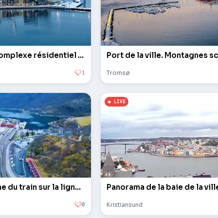
Pont de Tromso. Complexe résidentiel Vervet
Port de la ville. Montagnes 
1
Tromsø
Vue depuis la cabine du train sur la ligne Bergen
Panorama de la baie de la vill
0
Kristiansund