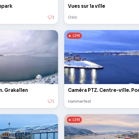
inpark
Vues sur la ville
2
Oslo
. Grakallen
Caméra PTZ. Centre-ville. Po
1
Hammerfest