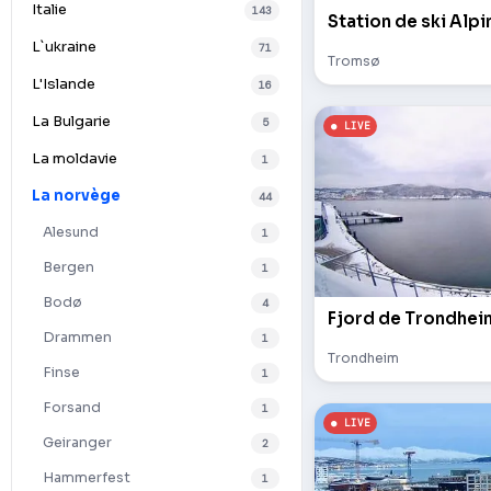
Italie
143
Station de ski Alp
L`ukraine
71
Tromsø
L'Islande
16
La Bulgarie
5
La moldavie
1
La norvège
44
Alesund
1
Bergen
1
Bodø
4
Fjord de Trondheim
Drammen
1
Trondheim
Finse
1
Forsand
1
Geiranger
2
Hammerfest
1