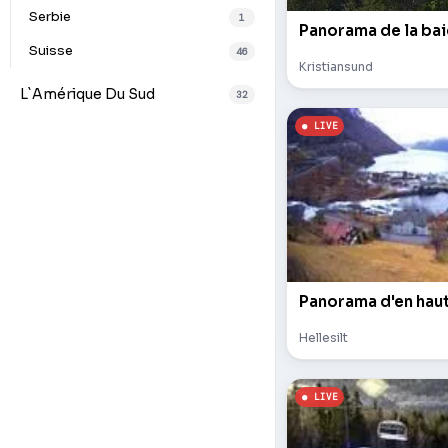
Serbie
1
Panorama de la bai
Suisse
46
Kristiansund
L`Amérique Du Sud
32
Hellesilt