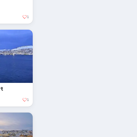
1
rt
1