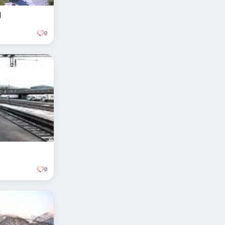
d
0
0