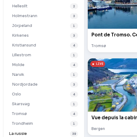
Hellesilt
2
Holmestrann
3
Jörpeland
1
Kirkenes
3
Kristiansund
4
Tromsø
Lillestrom
1
Molde
4
Narvik
1
Nordjordade
3
Oslo
4
Skarsvag
1
Tromsø
4
Trondheim
1
Bergen
La russie
39