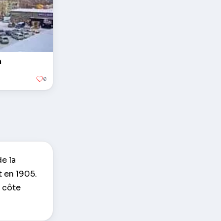
n
0
e la
t en 1905.
a côte