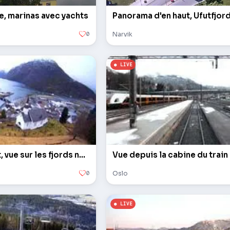
e, marinas avec yachts
Panorama d'en haut, Ufutfjor
0
Narvik
Panorama d'en haut, vue sur les fjords norvégiens
Vue depuis la cabine du train
0
Oslo