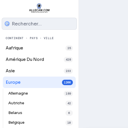
CONTINENT · PAYS · VILLE
Aafrique
25
Amérique Du Nord
428
Asie
233
Europe
1266
Allemagne
189
Autriche
42
Belarus
6
Belgique
10