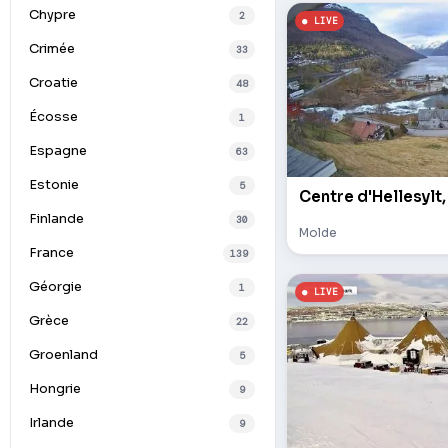
Chypre
2
Crimée
33
Croatie
48
Écosse
1
Espagne
63
Estonie
5
Centre d'Hellesylt,
Finlande
30
Molde
France
139
Géorgie
1
Grèce
22
Groenland
5
Hongrie
9
Irlande
9