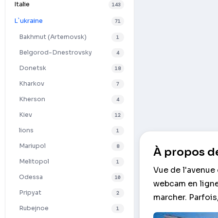
Italie
143
L`ukraine
71
Bakhmut (Artemovsk)
1
Belgorod-Dnestrovsky
4
Donetsk
18
Kharkov
7
Kherson
4
Kiev
12
lions
1
Mariupol
8
À propos de
Melitopol
1
Vue de l'avenue 
Odessa
10
webcam en ligne.
Pripyat
2
marcher. Parfois,
Rubejnoe
1