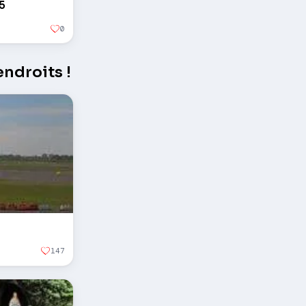
95
0
ndroits !
147