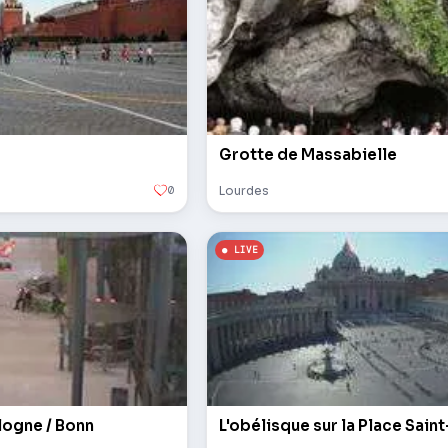
Grotte de Massabielle
0
Lourdes
logne / Bonn