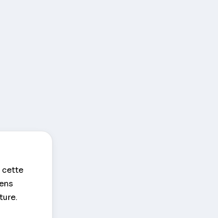
s cette
gens
ture.