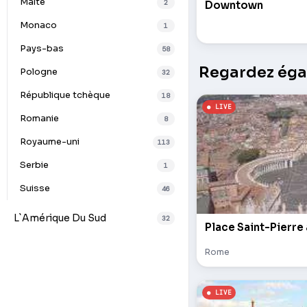
Malte
2
Downtown
Monaco
1
Pays-bas
58
Regardez égal
Pologne
32
République tchèque
18
Romanie
8
Royaume-uni
113
Serbie
1
Suisse
46
L`Amérique Du Sud
32
Place Saint-Pierre
Rome