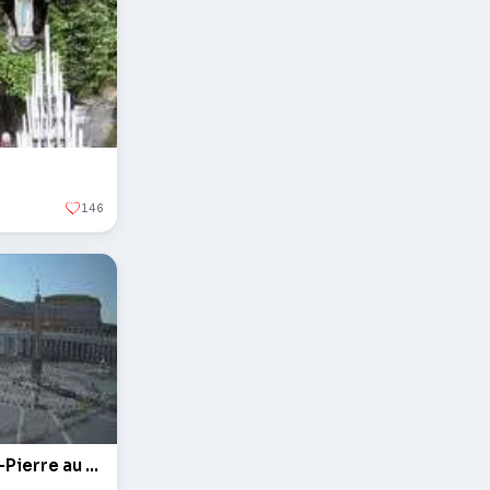
146
L'obélisque sur la Place Saint-Pierre au Vatican