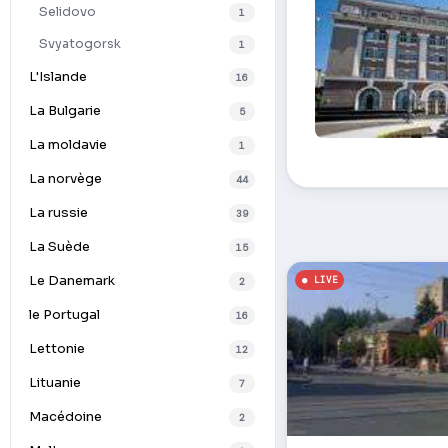
Selidovo
1
Svyatogorsk
1
L'Islande
16
La Bulgarie
5
La moldavie
1
Vue de l'avenue 
La norvège
44
La russie
39
La Suède
15
Le Danemark
2
le Portugal
16
Lettonie
12
Lituanie
7
Macédoine
2