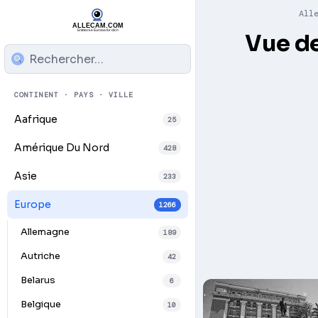
All
Vue de
CONTINENT · PAYS · VILLE
Aafrique
25
Amérique Du Nord
428
Asie
233
Europe
1266
Allemagne
189
Autriche
42
Belarus
6
Belgique
10