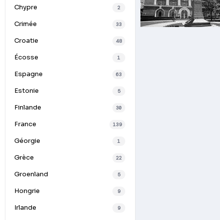
Chypre
2
Crimée
33
Croatie
48
Écosse
1
Espagne
63
Estonie
5
Finlande
30
France
139
Géorgie
1
Grèce
22
Groenland
5
Hongrie
9
Irlande
9