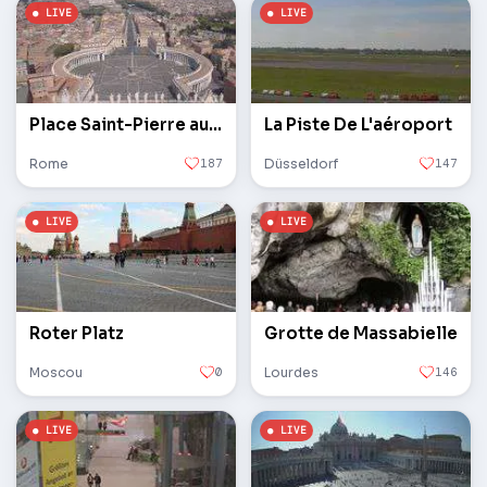
Place Saint-Pierre au Vatican
La Piste De L'aéroport
Rome
187
Düsseldorf
147
Roter Platz
Grotte de Massabielle
Moscou
0
Lourdes
146