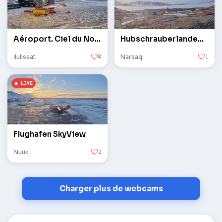
Aéroport. Ciel du Nord
Hubschrauberlandeplatz
Ilulissat
0
Narsaq
1
Flughafen SkyView
Nuuk
2
Charger plus de webcams