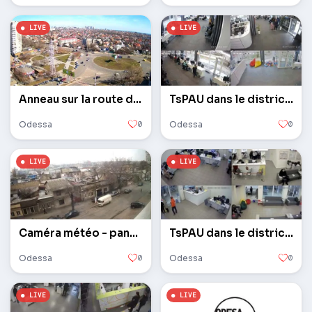
Anneau sur la route de Lustdorf et académicien Glushko
TsPAU dans le district de Souvorov
Odessa
0
Odessa
0
Caméra météo - panorama
TsPAU dans le district de Kievsky
Odessa
0
Odessa
0