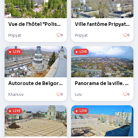
Vue de l'hôtel "Polissya"
Ville fantôme Pripyat. Panorama.
Pripyat
0
Pripyat
0
Autoroute de Belgorod. Construction de temples.
Panorama de la ville. caméra météo.
Kharkov
0
Lviv
0