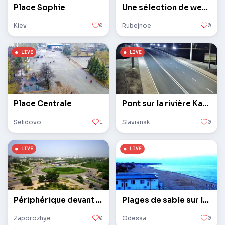
Place Sophie
Une sélection de webcams de la ville conquise.
Kiev
0
Rubejnoe
0
Place Centrale
Pont sur la rivière Kazenny Torets
Selidovo
1
Slaviansk
0
Périphérique devant le microdistrict de Yuzhny
Plages de sable sur la côte du village de Gribovka
Zaporozhye
0
Odessa
0