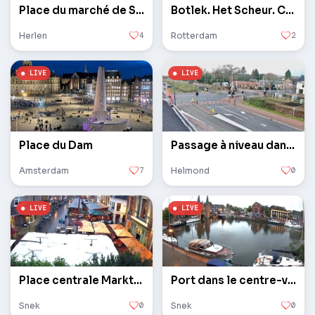
Place du marché de Sittard
Botlek. Het Scheur. Centrales éoliennes
Herlen
4
Rotterdam
2
Place du Dam
Passage à niveau dans le quartier de Mierlo-Hout
Amsterdam
7
Helmond
0
Place centrale Marktstraat
Port dans le centre-ville, pont Lemmerweg
Snek
0
Snek
0