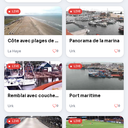
Côte avec plages de Katwijk aan Zee
Panorama de la marina
La Haye
0
Urk
0
Remblai avec couchettes pour yachts et bateaux
Port maritime
Urk
0
Urk
0