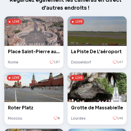
Regardez également les caméras en direct
d'autres endroits !
Place Saint-Pierre au Vatican
La Piste De L'aéroport
Rome
187
Düsseldorf
147
Roter Platz
Grotte de Massabielle
Moscou
0
Lourdes
146