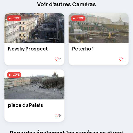
Voir d'autres Caméras
Nevsky Prospect
Peterhof
2
1
place du Palais
0