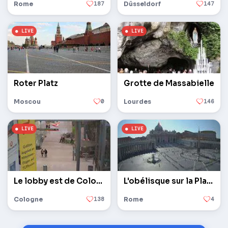
Rome
187
Düsseldorf
147
Roter Platz
Grotte de Massabielle
Moscou
0
Lourdes
146
Le lobby est de Cologne / Bonn
L'obélisque sur la Place Saint-Pierre au Vatican
Cologne
138
Rome
4