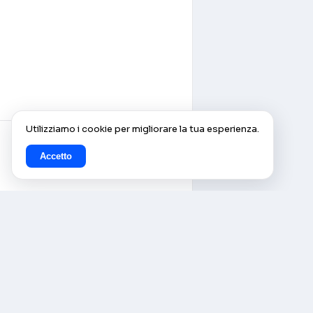
Utilizziamo i cookie per migliorare la tua esperienza.
Accetto
© AlleCam 2016–2026 — Il tuo
pass virtuale per l'Europa:
scopri con le webcam in
diretta di AlleCam.com