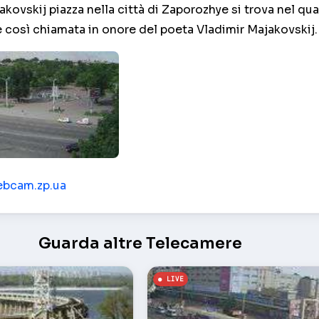
kovskij piazza nella città di Zaporozhye si trova nel qua
 così chiamata in onore del poeta Vladimir Majakovskij.
ta – Zaporizhia
ebcam.zp.ua
Guarda altre Telecamere