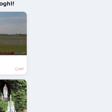
oghi!
147