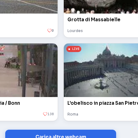
Grotta di Massabielle
0
Lourdes
ia / Bonn
138
Roma
Carica altre webcam