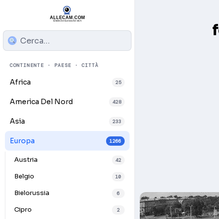
CONTINENTE · PAESE · CITTÀ
Africa
25
America Del Nord
428
Asia
233
Europa
1266
Austria
42
Belgio
10
Bielorussia
6
Cipro
2