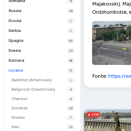
Romania
8
Majakovskij. Maja
Russia
39
Ordzhonikidze, e
Scozia
1
Serbia
1
Spagna
63
Svezia
15
Svizzera
46
Ucraina
fontana della Vi
71
Fonte:
https://w
Bakhmut (Artemovsk)
1
Belgorod-Dnestrovsky
4
Cherson
4
Donetsk
18
Kharkiv
7
Kiev
12