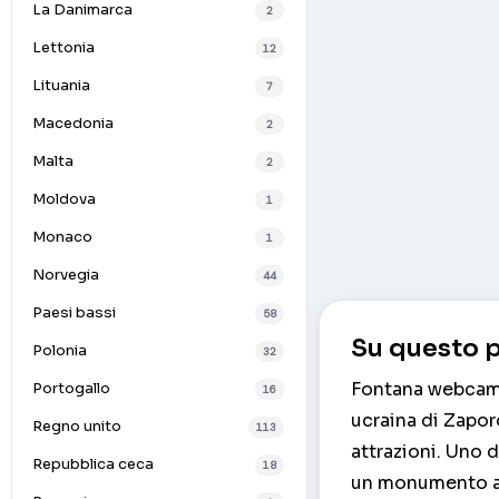
La Danimarca
2
Lettonia
12
Lituania
7
Macedonia
2
Malta
2
Moldova
1
Monaco
1
Norvegia
44
Paesi bassi
58
Su questo p
Polonia
32
Fontana webcam d
Portogallo
16
ucraina di Zapor
Regno unito
113
attrazioni. Uno d
Repubblica ceca
18
un monumento all