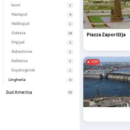
leoni
1
Mariupol
8
Melitopol
1
Odessa
10
Piazza Zaporižžja
Pripyat
2
Rubezhnoe
1
Selidovo
1
Svyatogorsk
1
Ungheria
9
Sud America
32