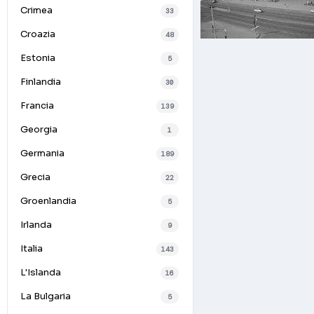
Crimea
33
Croazia
48
Estonia
5
Finlandia
30
Francia
139
Georgia
1
Germania
189
Grecia
22
Groenlandia
5
Irlanda
9
Italia
143
L'Islanda
16
La Bulgaria
5