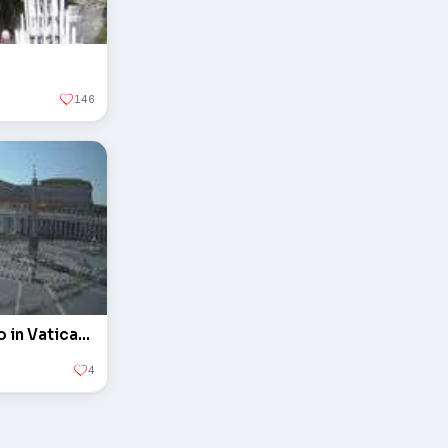
146
L'obelisco in piazza San Pietro in Vaticano
4