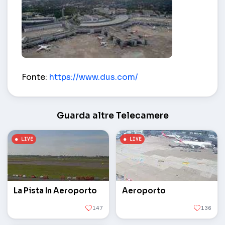
Terminal aeroportuali A e B – Düsseldorf
Fonte:
https://www.dus.com/
Guarda altre Telecamere
La Pista In Aeroporto
Aeroporto
147
136