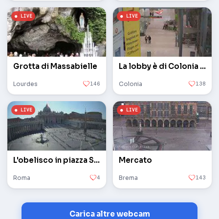
Grotta di Massabielle
La lobby è di Colonia / Bonn
Lourdes
146
Colonia
138
L'obelisco in piazza San Pietro in Vaticano
Mercato
Roma
4
Brema
143
Carica altre webcam