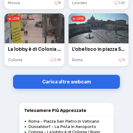
Mosca
0
Lourdes
146
La lobby è di Colonia / Bonn
L'obelisco in piazza San Pietro in Vaticano
Colonia
138
Roma
4
Carica altre webcam
Telecamere Più Apprezzate
Roma - Piazza San Pietro in Vaticano
Düsseldorf - La Pista In Aeroporto
Colonia - La lobby è di Colonia / Bonn