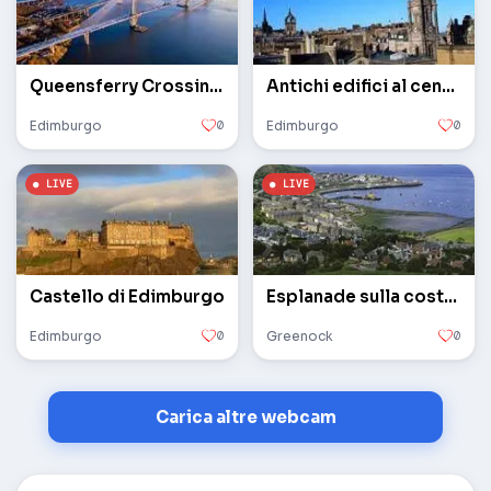
Queensferry Crossing Ponte strallato
Antichi edifici al centro
Edimburgo
0
Edimburgo
0
Castello di Edimburgo
Esplanade sulla costa della baia di Clyde
Edimburgo
0
Greenock
0
Carica altre webcam