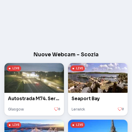
Nuove Webcam – Scozia
Autostrada M74. Servizi Bothwell.
Seaport Bay
Glasgow
0
Lerwick
0