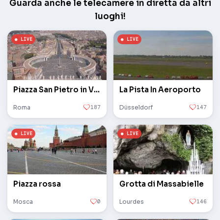
Guarda anche le telecamere in diretta da altri
luoghi!
Piazza San Pietro in Vaticano
La Pista In Aeroporto
Roma
187
Düsseldorf
147
Piazza rossa
Grotta di Massabielle
Mosca
0
Lourdes
146