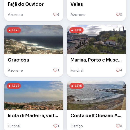
Fajã do Ouvidor
Velas
Azorene
0
Azorene
0
Graciosa
Marina, Porto e Museo CR7 PTZ
Azorene
1
Funchal
4
Isola di Madeira, vista sulla città PTZ
Costa dell'Oceano Atlantico. Web camera rotante
Funchal
1
Caniço
0