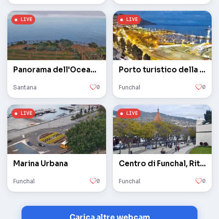
Panorama dell'Oceano Atlantico. Telecamera PTZ
Porto turistico della città. Panorama del mare
Santana
0
Funchal
0
Marina Urbana
Centro di Funchal, Ritz Madeira
Funchal
0
Funchal
0
Carica altre webcam