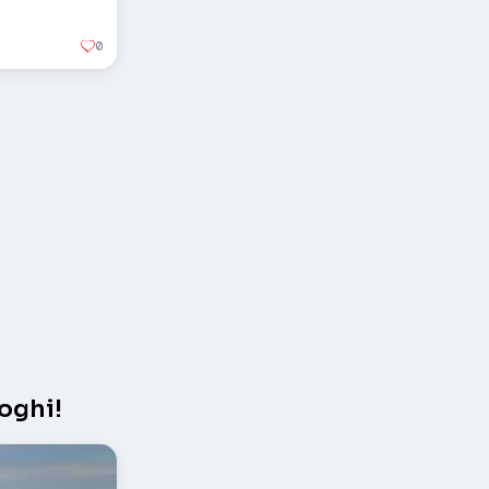
0
oghi!