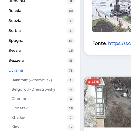
Romania
8
Russia
39
Scozia
1
Serbia
1
centro – Slavya
Spagna
63
Fonte:
https://s
Svezia
15
Svizzera
46
Ucraina
71
Bakhmut (Artemovsk)
1
Belgorod-Dnestrovsky
4
Cherson
4
Donetsk
18
Kharkiv
7
Kiev
12