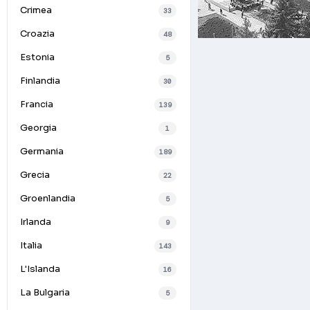
Crimea
33
Croazia
48
Estonia
5
Finlandia
30
Francia
139
Georgia
1
Germania
189
Grecia
22
Groenlandia
5
Irlanda
9
Italia
143
L'Islanda
16
La Bulgaria
5