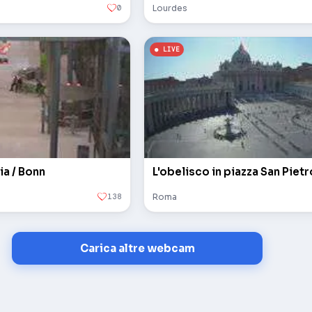
0
Lourdes
ia / Bonn
138
Roma
Carica altre webcam