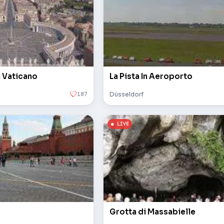
n Vaticano
La Pista In Aeroporto
187
Düsseldorf
Grotta di Massabielle