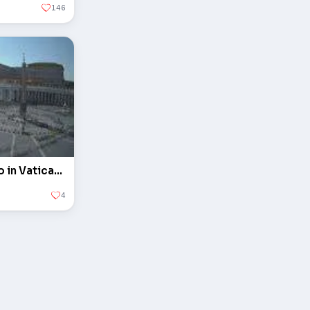
146
L'obelisco in piazza San Pietro in Vaticano
4