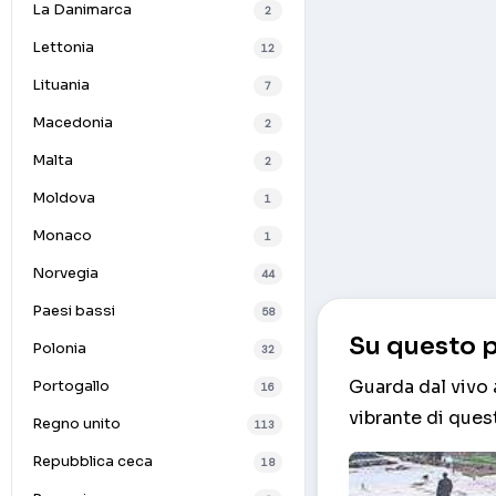
La Danimarca
2
Lettonia
12
Lituania
7
Macedonia
2
Malta
2
Moldova
1
Monaco
1
Norvegia
44
Paesi bassi
58
Su questo p
Polonia
32
Guarda dal vivo 
Portogallo
16
vibrante di ques
Regno unito
113
Repubblica ceca
18