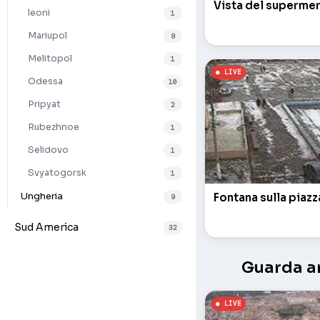
Vista del superme
leoni
1
Mariupol
8
Melitopol
1
Odessa
10
Pripyat
2
Rubezhnoe
1
Selidovo
1
Svyatogorsk
1
Ungheria
Fontana sulla piazz
9
Sud America
32
Guarda an