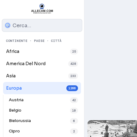
CONTINENTE · PAESE · CITTÀ
Africa
25
America Del Nord
428
Asia
233
Europa
1266
Austria
42
Belgio
10
Bielorussia
6
Cipro
2