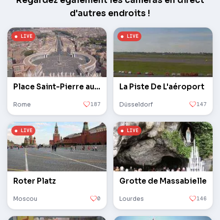
Regardez également les caméras en direct
d'autres endroits !
Place Saint-Pierre au Vatican
La Piste De L'aéroport
Rome
187
Düsseldorf
147
Roter Platz
Grotte de Massabielle
Moscou
0
Lourdes
146