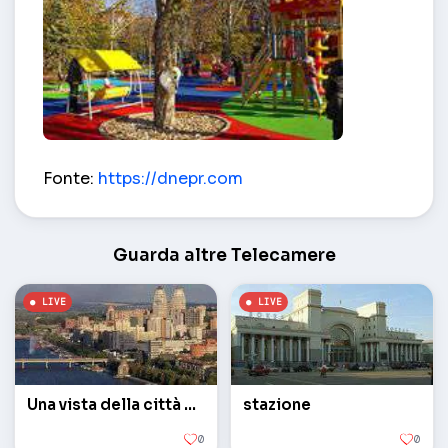
Area giochi sul Komsomolskaya – Dnepr (Dneprop
Fonte:
https://dnepr.com
Guarda altre Telecamere
Una vista della città da un'altezza
stazione
0
0