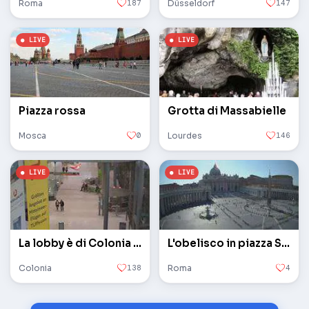
Roma
187
Düsseldorf
147
Piazza rossa
Grotta di Massabielle
Mosca
0
Lourdes
146
La lobby è di Colonia / Bonn
L'obelisco in piazza San Pietro in Vaticano
Colonia
138
Roma
4