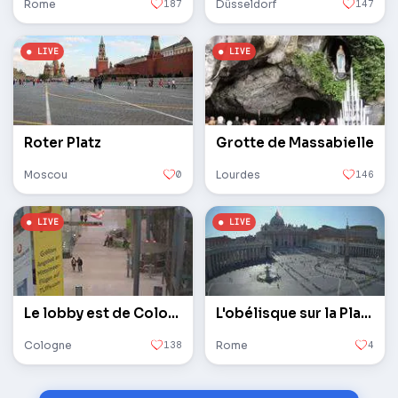
Rome
187
Düsseldorf
147
Roter Platz
Grotte de Massabielle
Moscou
0
Lourdes
146
Le lobby est de Cologne / Bonn
L'obélisque sur la Place Saint-Pierre au Vatican
Cologne
138
Rome
4