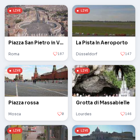
Piazza San Pietro in Vaticano
La Pista In Aeroporto
Roma
187
Düsseldorf
147
Piazza rossa
Grotta di Massabielle
Mosca
0
Lourdes
146