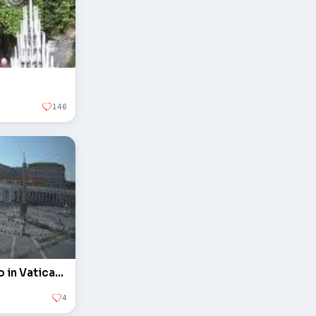
146
L'obelisco in piazza San Pietro in Vaticano
4