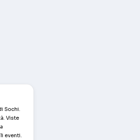
di Sochi.
tà. Viste
La
i eventi.