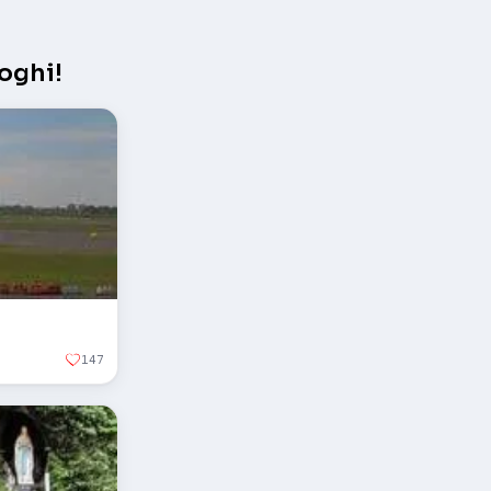
oghi!
147