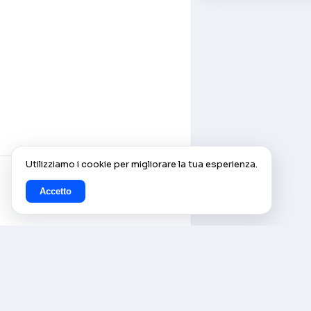
Utilizziamo i cookie per migliorare la tua esperienza.
Accetto
© AlleCam 2016–2026 — Il tuo
pass virtuale per l'Europa:
scopri con le webcam in