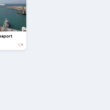
Seaport
0