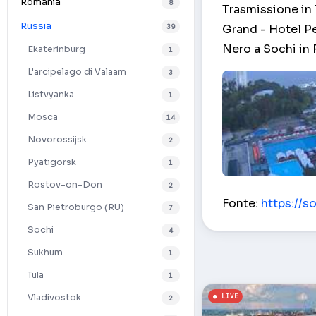
Romania
8
Trasmissione in 
Russia
39
Grand - Hotel Pe
Nero a Sochi in 
Ekaterinburg
1
L'arcipelago di Valaam
3
Listvyanka
1
Mosca
14
Novorossijsk
2
Pyatigorsk
1
Rostov-on-Don
2
Vista Piscina Gr
Fonte:
https://s
San Pietroburgo (RU)
7
Sochi
4
Sukhum
1
Tula
1
Vladivostok
2