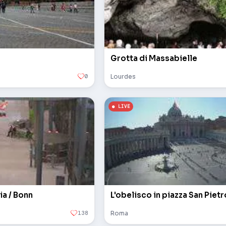
Grotta di Massabielle
0
Lourdes
ia / Bonn
138
Roma