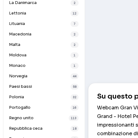
La Danimarca
2
Lettonia
12
Lituania
7
Macedonia
2
Malta
2
Moldova
1
Monaco
1
Norvegia
44
Paesi bassi
58
Su questo p
Polonia
32
Webcam Gran Vist
Portogallo
16
Grand - Hotel Pea
Regno unito
113
impressionanti s
Repubblica ceca
18
combinazione di 