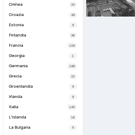
Crimea
33
Croazia
48
Estonia
5
Finlandia
30
Francia
139
Georgia
1
Germania
189
Grecia
22
Groenlandia
5
Irlanda
9
Italia
143
L'Islanda
16
La Bulgaria
5