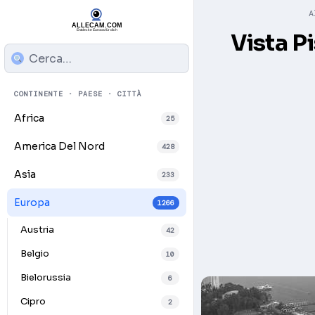
A
Vista P
CONTINENTE · PAESE · CITTÀ
Africa
25
America Del Nord
428
Asia
233
Europa
1266
Austria
42
Belgio
10
Bielorussia
6
Cipro
2