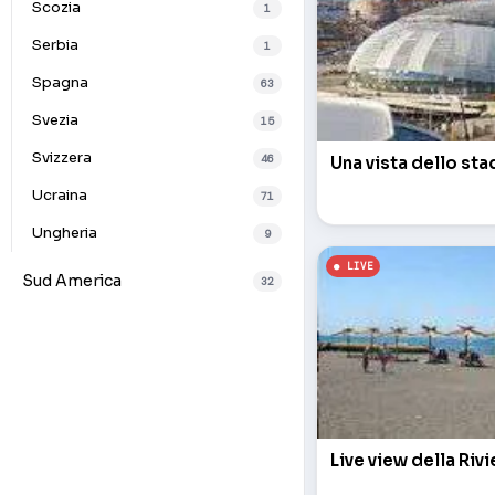
Scozia
1
Serbia
1
Spagna
63
Svezia
15
Svizzera
46
Una vista dello st
Ucraina
71
Ungheria
9
Sud America
32
Live view della Riv