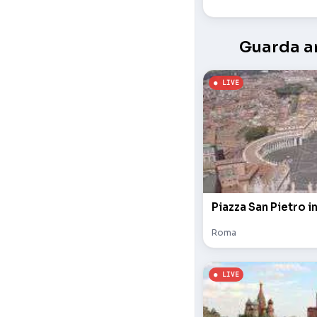
Guarda an
Piazza San Pietro i
Roma