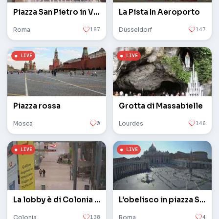
Piazza San Pietro in Vaticano
La Pista In Aeroporto
Roma
187
Düsseldorf
147
Piazza rossa
Grotta di Massabielle
Mosca
0
Lourdes
146
La lobby è di Colonia / Bonn
L'obelisco in piazza San Pietro in Vaticano
Colonia
138
Roma
4