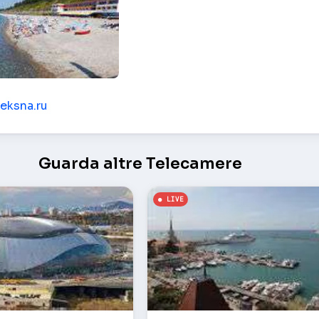
sna pensione – Sochi
heksna.ru
Guarda altre Telecamere