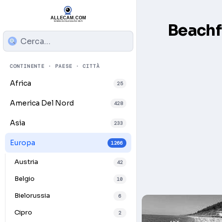
Beachf
CONTINENTE · PAESE · CITTÀ
Africa
25
America Del Nord
428
Asia
233
Europa
1266
Austria
42
Belgio
10
Bielorussia
6
Cipro
2