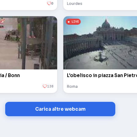
0
Lourdes
ia / Bonn
138
Roma
Carica altre webcam