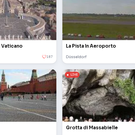
n Vaticano
La Pista In Aeroporto
187
Düsseldorf
Grotta di Massabielle