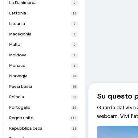
La Danimarca
2
Lettonia
12
Lituania
7
Macedonia
2
Malta
2
Moldova
1
Monaco
1
Norvegia
44
Paesi bassi
58
Su questo p
Polonia
32
Guarda dal vivo 
Portogallo
16
webcam. Vivi l'a
Regno unito
113
Repubblica ceca
18