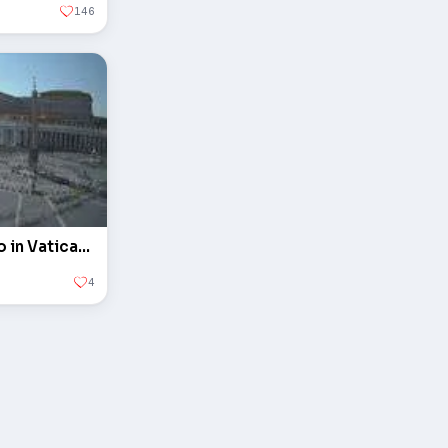
146
L'obelisco in piazza San Pietro in Vaticano
4