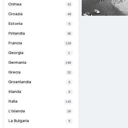
Crimea
33
Croazia
48
Estonia
5
Finlandia
30
Francia
139
Georgia
1
Germania
189
Grecia
22
Groenlandia
5
Irlanda
9
Italia
143
L'Islanda
16
La Bulgaria
5