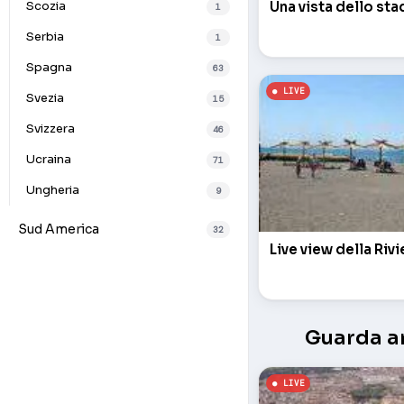
Una vista dello st
Scozia
1
Serbia
1
Spagna
63
Svezia
15
Svizzera
46
Ucraina
71
Ungheria
9
Sud America
32
Live view della Riv
Guarda an