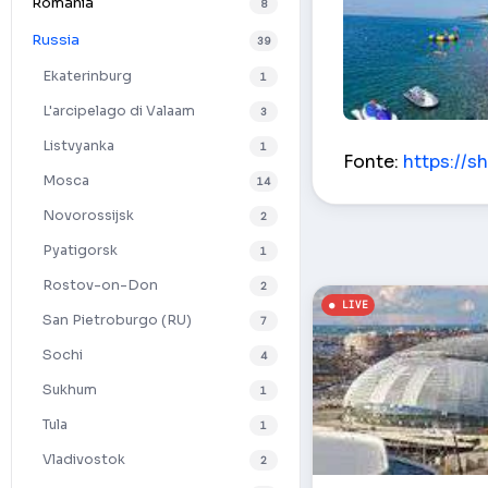
Romania
8
Russia
39
Ekaterinburg
1
L'arcipelago di Valaam
3
Beachfront Shek
Listvyanka
1
Fonte:
https://s
Mosca
14
Novorossijsk
2
Pyatigorsk
1
Rostov-on-Don
2
San Pietroburgo (RU)
7
Sochi
4
Sukhum
1
Tula
1
Vladivostok
2