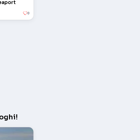
Seaport
0
oghi!