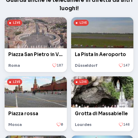
Guarda anche le telecamere in diretta da altri
luoghi!
Piazza San Pietro in Vaticano
La Pista In Aeroporto
Roma
187
Düsseldorf
147
Piazza rossa
Grotta di Massabielle
Mosca
0
Lourdes
146