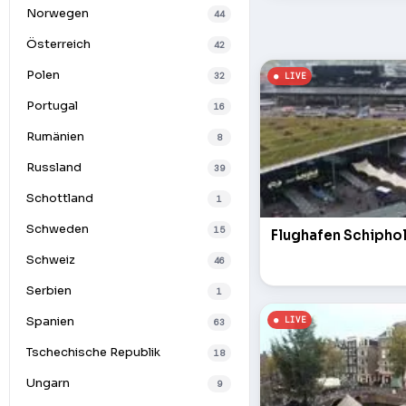
Norwegen
44
Österreich
42
Polen
32
Portugal
16
Rumänien
8
Russland
39
Schottland
1
Schweden
15
Flughafen Schipho
Schweiz
46
Serbien
1
Spanien
63
Tschechische Republik
18
Ungarn
9