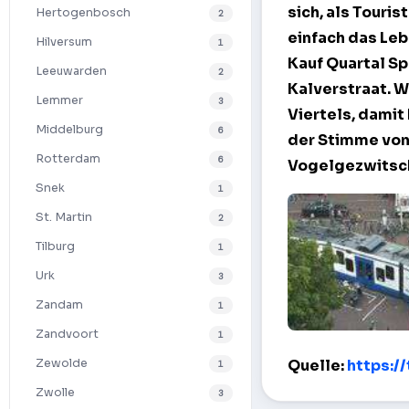
sich, als Tour
Hertogenbosch
2
einfach das Lebe
Hilversum
1
Kauf Quartal Sp
Leeuwarden
2
Kalverstraat.
W
Lemmer
3
Viertels, damit
Middelburg
6
der Stimme von 
Rotterdam
6
Vogelgezwitsche
Snek
1
St. Martin
2
Tilburg
1
Urk
3
Zandam
1
Zandvoort
1
Koningspleyn 
Quelle:
https:/
Zewolde
1
Zwolle
3