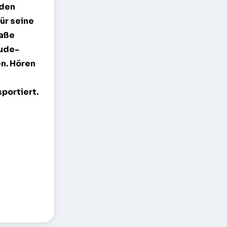
rden
für seine
raße
äude-
en. Hören
portiert.