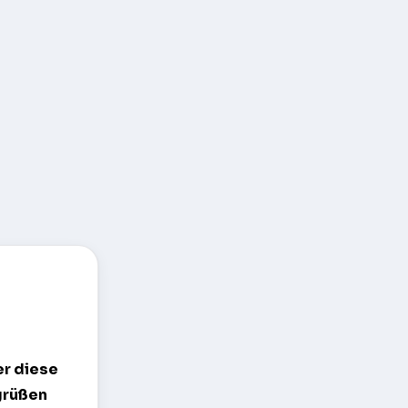
er diese
 grüßen