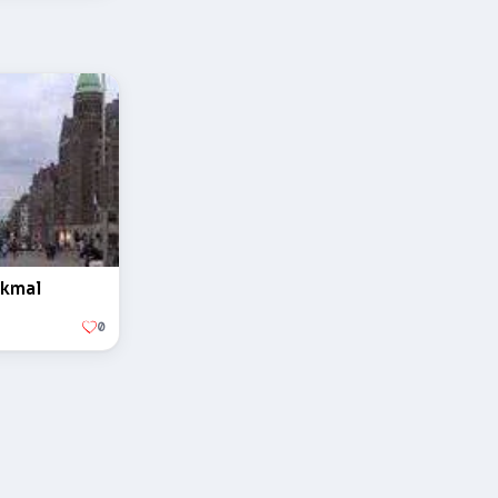
nkmal
0