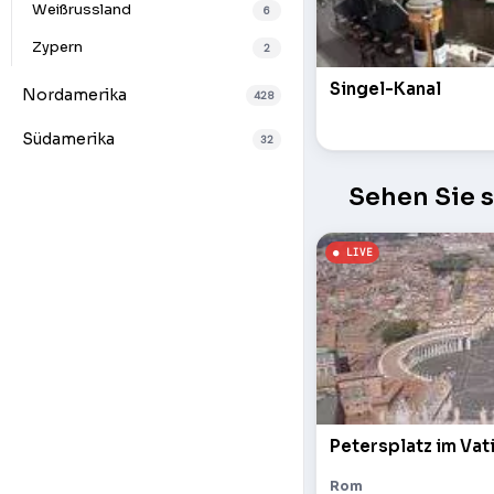
Weißrussland
6
Zypern
2
Singel-Kanal
Nordamerika
428
Südamerika
32
Sehen Sie 
Petersplatz im Vat
Rom