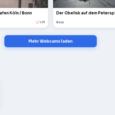
afen Köln / Bonn
138
Rom
Mehr Webcams laden