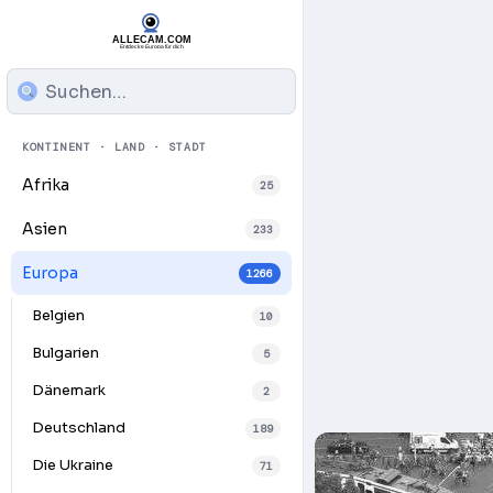
KONTINENT · LAND · STADT
Afrika
25
Asien
233
Europa
1266
Belgien
10
Bulgarien
5
Dänemark
2
Deutschland
189
Die Ukraine
71