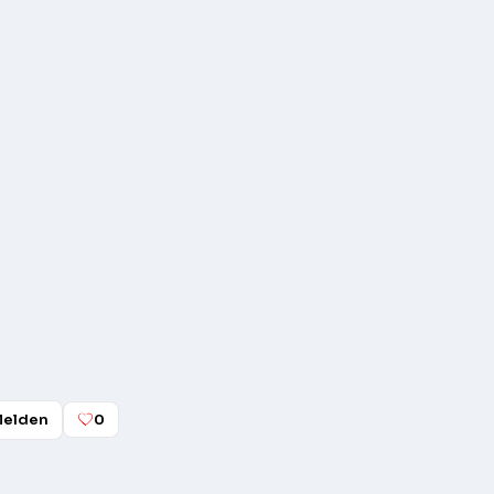
elden
0