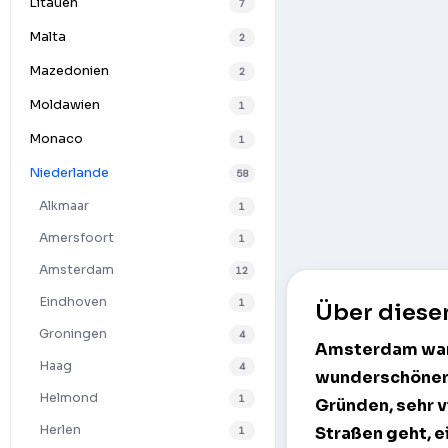
Litauen
7
Malta
2
Mazedonien
2
Moldawien
1
Monaco
1
Niederlande
58
Alkmaar
1
Amersfoort
1
Amsterdam
12
Eindhoven
1
Über diese
Groningen
4
Amsterdam
war
Haag
4
wunderschöner U
Helmond
1
Gründen, sehr v
Herlen
Straßen geht, e
1