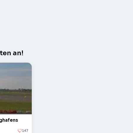
ten an!
ughafens
147