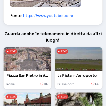
Aeroporto di Kangerlussuaq – Kangerlussuaq
Fonte:
https://www.youtube.com/
Guarda anche le telecamere in diretta da altri
luoghi!
Piazza San Pietro in Vaticano
La Pista In Aeroporto
Roma
187
Düsseldorf
147