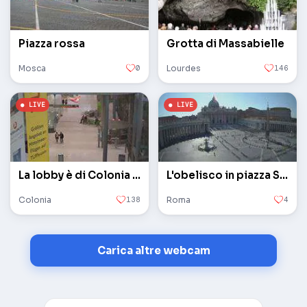
Piazza rossa
Grotta di Massabielle
Mosca
0
Lourdes
146
La lobby è di Colonia / Bonn
L'obelisco in piazza San Pietro in Vaticano
Colonia
138
Roma
4
Carica altre webcam