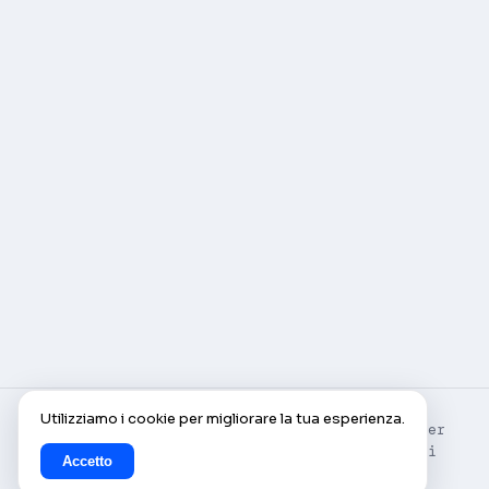
Utilizziamo i cookie per migliorare la tua esperienza.
© AlleCam 2016–2026 — Il tuo pass virtuale per
l'Europa: scopri con le webcam in diretta di
Accetto
AlleCam.com