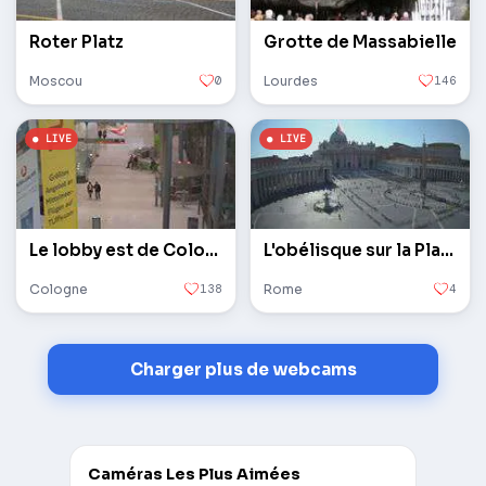
Roter Platz
Grotte de Massabielle
Moscou
0
Lourdes
146
Le lobby est de Cologne / Bonn
L'obélisque sur la Place Saint-Pierre au Vatican
Cologne
138
Rome
4
Charger plus de webcams
Caméras Les Plus Aimées