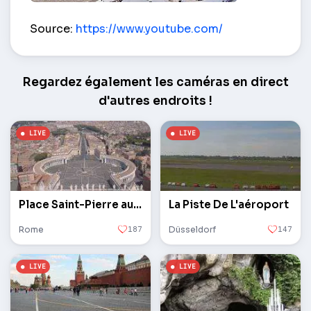
Aéroport de Kangerlussuaq – Kangerlussuaq
Source:
https://www.youtube.com/
Regardez également les caméras en direct
d'autres endroits !
Place Saint-Pierre au Vatican
La Piste De L'aéroport
Rome
187
Düsseldorf
147