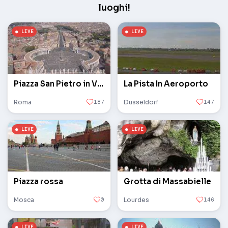
luoghi!
Piazza San Pietro in Vaticano
La Pista In Aeroporto
Roma
187
Düsseldorf
147
Piazza rossa
Grotta di Massabielle
Mosca
0
Lourdes
146