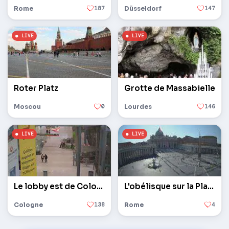
Rome
187
Düsseldorf
147
Roter Platz
Grotte de Massabielle
Moscou
0
Lourdes
146
Le lobby est de Cologne / Bonn
L'obélisque sur la Place Saint-Pierre au Vatican
Cologne
138
Rome
4