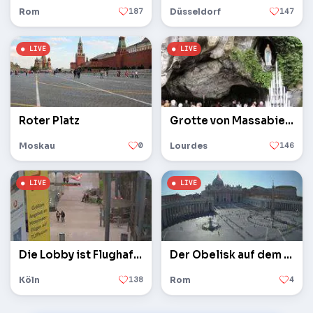
Rom
187
Düsseldorf
147
Roter Platz
Grotte von Massabielle
Moskau
0
Lourdes
146
Die Lobby ist Flughafen Köln / Bonn
Der Obelisk auf dem Petersplatz im Vatikan
Köln
138
Rom
4