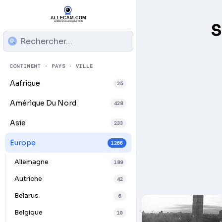
S
CONTINENT · PAYS · VILLE
Aafrique
25
Amérique Du Nord
428
Asie
233
Europe
1266
Allemagne
189
Autriche
42
Belarus
6
Belgique
10