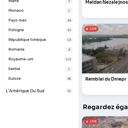
Malte
2
Maïdan Nezalejnos
Monaco
1
Pays-bas
58
Pologne
32
République tchèque
18
Romanie
8
Royaume-uni
113
Serbie
1
Suisse
Remblai du Dniepr
46
L`Amérique Du Sud
32
Regardez égal