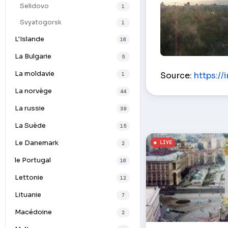
Selidovo
1
Svyatogorsk
1
L'Islande
16
La Bulgarie
5
Solomenskaya ru
La moldavie
Source:
https://
1
La norvège
44
La russie
39
La Suède
15
Le Danemark
2
le Portugal
16
Lettonie
12
Lituanie
7
Macédoine
2