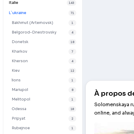
Italie
143
L`ukraine
71
Bakhmut (Artemovsk)
1
Belgorod-Dnestrovsky
4
Donetsk
18
Kharkov
7
Kherson
4
Kiev
12
lions
1
Mariupol
8
À propos de
Melitopol
1
Solomenskaya ru
Odessa
10
online, and alwa
Pripyat
2
Rubejnoe
1