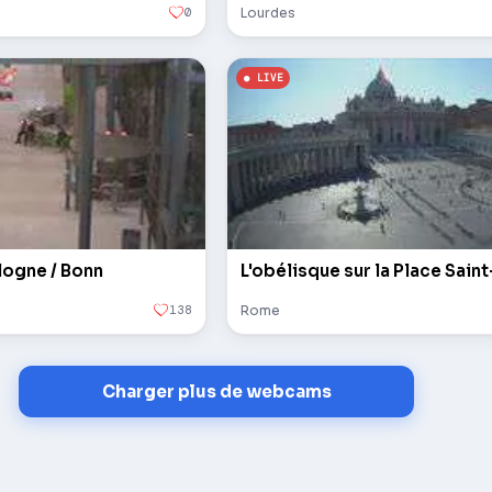
0
Lourdes
logne / Bonn
138
Rome
Charger plus de webcams