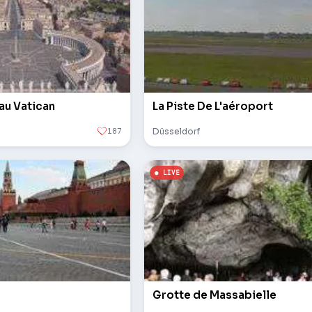
 au Vatican
La Piste De L'aéroport
187
Düsseldorf
Grotte de Massabielle