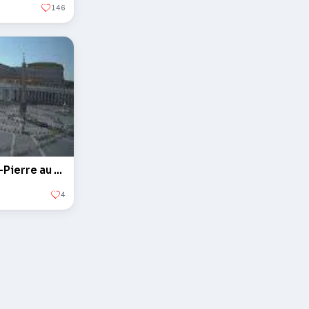
146
L'obélisque sur la Place Saint-Pierre au Vatican
4