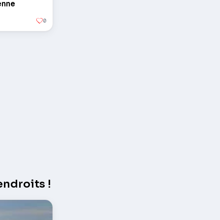
enne
0
ndroits !