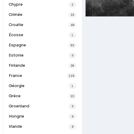
Chypre
2
Crimée
33
Croatie
48
Écosse
1
Espagne
63
Estonie
5
Finlande
30
France
139
Géorgie
1
Grèce
22
Groenland
5
Hongrie
9
Irlande
9