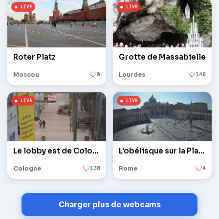
Roter Platz
Grotte de Massabielle
Moscou
0
Lourdes
146
Le lobby est de Cologne / Bonn
L'obélisque sur la Place Saint-Pierre au Vatican
Cologne
138
Rome
4
Charger plus de webcams