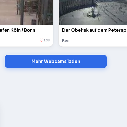
afen Köln / Bonn
138
Rom
Mehr Webcams laden