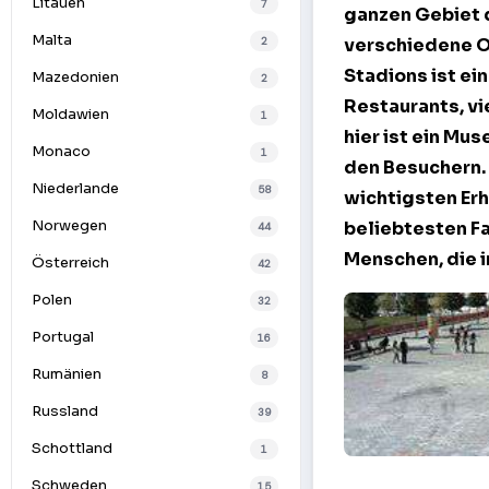
Litauen
7
ganzen Gebiet d
Malta
2
verschiedene O
Stadions ist ei
Mazedonien
2
Restaurants, vi
Moldawien
1
hier ist ein Mu
Monaco
1
den Besuchern. 
Niederlande
58
wichtigsten Erh
Norwegen
beliebtesten Fan
44
Menschen, die i
Österreich
42
Polen
32
Portugal
16
Rumänien
8
Russland
39
Schottland
1
Fan-Café an Do
Schweden
15