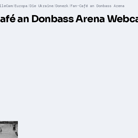
lleCam
Europa
Die Ukraine
Donezk
Fan-Café an Donbass Arena
afé an Donbass Arena Web