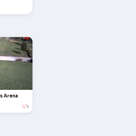
ss Arena
1