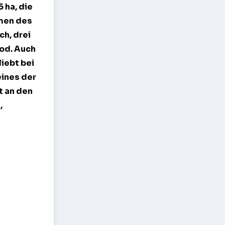
 ha, die
umen des
ch, drei
ood. Auch
iebt bei
eines der
t an den
,