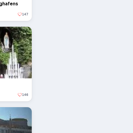
ughafens
147
146