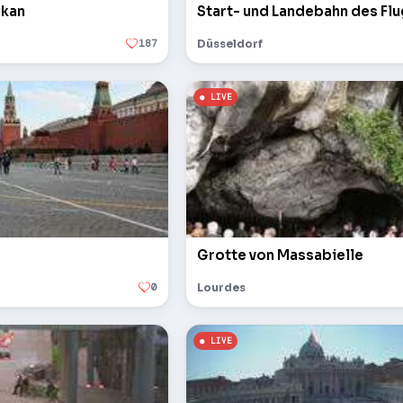
ikan
Start- und Landebahn des Fl
187
Düsseldorf
Grotte von Massabielle
0
Lourdes