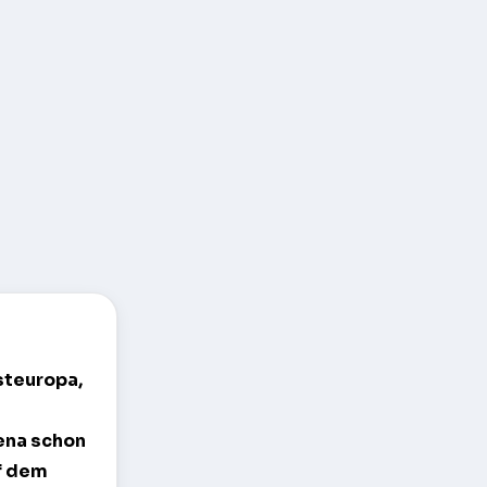
Osteuropa,
ena schon
f dem