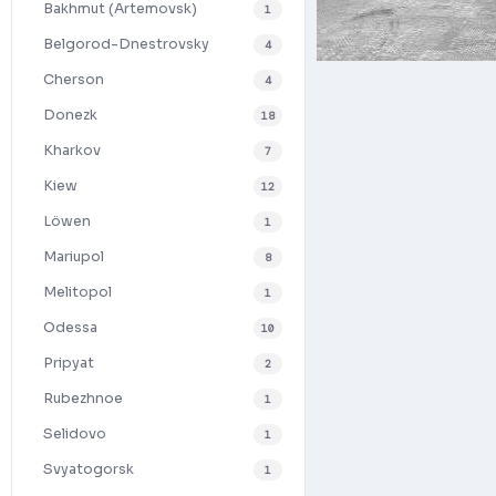
Bakhmut (Artemovsk)
1
Belgorod-Dnestrovsky
4
Cherson
4
Donezk
18
Kharkov
7
Kiew
12
Löwen
1
Mariupol
8
Melitopol
1
Odessa
10
Pripyat
2
Rubezhnoe
1
Selidovo
1
Svyatogorsk
1