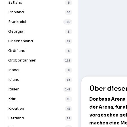
Estland
5
Finnland
30
Frankreich
139
Georgia
1
Griechenland
22
Grönland
5
Großbritannien
113
Irland
9
Island
16
Über diese
Italien
143
Donbass Arena
Krim
33
der Arena, für 
Kroatien
48
vorgesehen geba
Lettland
12
machen eine Men