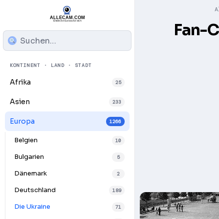
A
Fan-C
KONTINENT · LAND · STADT
Afrika
25
Asien
233
Europa
1266
Belgien
10
Bulgarien
5
Dänemark
2
Deutschland
189
Die Ukraine
71