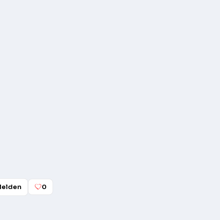
elden
0