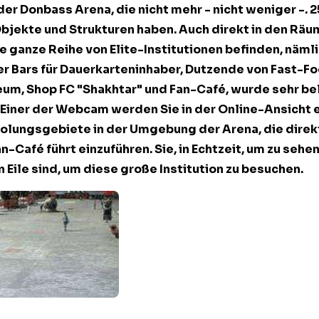
er Donbass Arena, die nicht mehr - nicht weniger -. 25
bjekte und Strukturen haben. Auch direkt in den Rä
ne ganze Reihe von Elite-Institutionen befinden, nämli
er Bars für Dauerkarteninhaber, Dutzende von Fast-F
seum, Shop FC "Shakhtar" und Fan-Café, wurde sehr bel
Einer der
Webcam
werden Sie in der Online-Ansicht 
olungsgebiete in der Umgebung der Arena, die direk
-Café führt einzuführen. Sie, in Echtzeit, um zu sehen
n Eile sind, um diese große Institution zu besuchen.
nbass Arena – Donezk