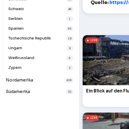
Quelle:
https:/
Schweiz
46
Serbien
1
Spanien
63
Tschechische Republik
18
Ungarn
9
Weißrussland
6
Zypern
2
Nordamerika
428
Ein Blick auf den F
Südamerika
32