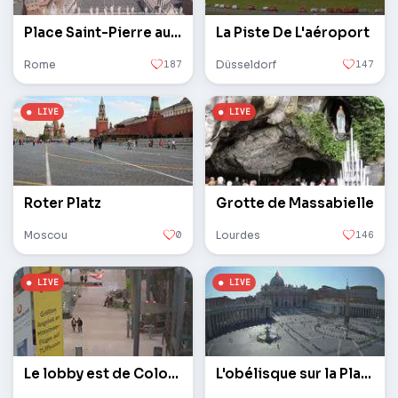
Place Saint-Pierre au Vatican
La Piste De L'aéroport
Rome
187
Düsseldorf
147
Roter Platz
Grotte de Massabielle
Moscou
0
Lourdes
146
Le lobby est de Cologne / Bonn
L'obélisque sur la Place Saint-Pierre au Vatican