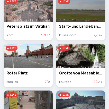
Petersplatz im Vatikan
Start- und Landebahn des Flughafens
Rom
187
Düsseldorf
147
Roter Platz
Grotte von Massabielle
Moskau
0
Lourdes
146