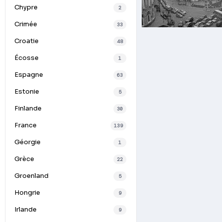
Chypre
2
Crimée
33
Croatie
48
Écosse
1
Espagne
63
Estonie
5
Finlande
30
France
139
Géorgie
1
Grèce
22
Groenland
5
Hongrie
9
Irlande
9