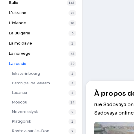
Italie
143
L`ukraine
71
L'Islande
16
La Bulgarie
5
La moldavie
1
La norvège
44
La russie
39
Iekaterinbourg
1
L'archipel de Valaam
3
À propos de
Lacanau
1
Moscou
14
rue Sadovaya on
Novorossiysk
Sadovaya online,
2
Piatigorsk
1
Rostov-sur-le-Don
2