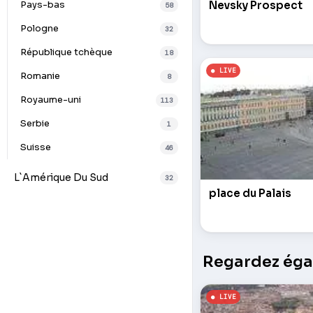
Nevsky Prospect
Pays-bas
58
Pologne
32
République tchèque
18
Romanie
8
Royaume-uni
113
Serbie
1
Suisse
46
L`Amérique Du Sud
32
place du Palais
Regardez égal