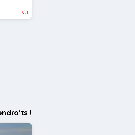
1
ndroits !