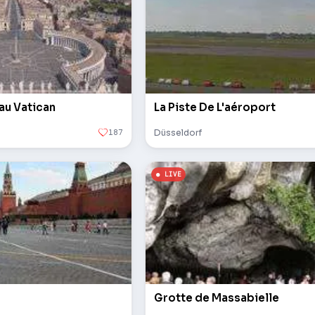
 au Vatican
La Piste De L'aéroport
187
Düsseldorf
Grotte de Massabielle