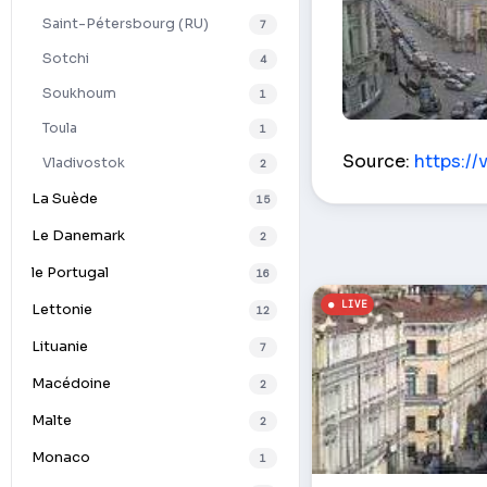
Saint-Pétersbourg (RU)
7
Sotchi
4
Soukhoum
1
Toula
1
rue Sadovaya – 
Source:
https://
Vladivostok
2
La Suède
15
Le Danemark
2
le Portugal
16
Lettonie
12
Lituanie
7
Macédoine
2
Malte
2
Monaco
1