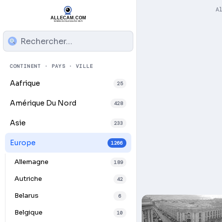
A
CONTINENT · PAYS · VILLE
Aafrique
25
Amérique Du Nord
428
Asie
233
Europe
1266
Allemagne
189
Autriche
42
Belarus
6
Belgique
10