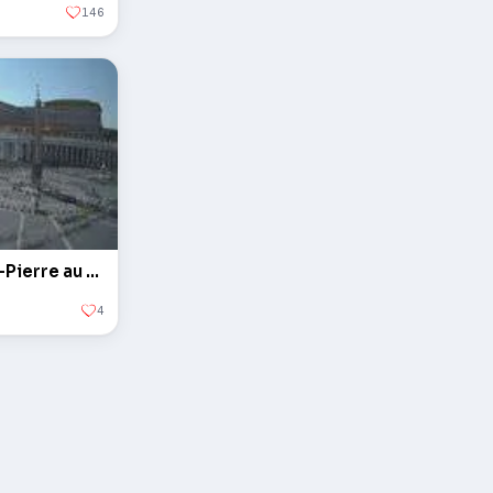
146
L'obélisque sur la Place Saint-Pierre au Vatican
4