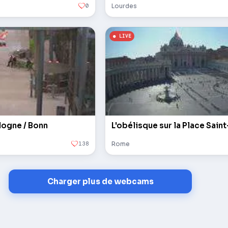
0
Lourdes
logne / Bonn
138
Rome
Charger plus de webcams