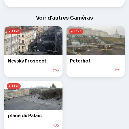
Voir d'autres Caméras
Nevsky Prospect
Peterhof
2
1
place du Palais
0