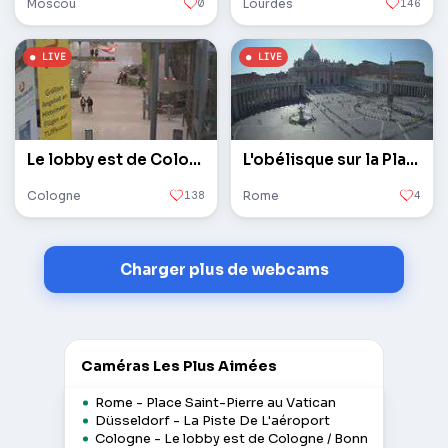
Moscou
0
Lourdes
146
Le lobby est de Cologne / Bonn
L'obélisque sur la Place Saint-Pierre au Vatican
Cologne
138
Rome
4
Charger plus de webcams
Caméras Les Plus Aimées
Rome - Place Saint-Pierre au Vatican
Düsseldorf - La Piste De L'aéroport
Cologne - Le lobby est de Cologne / Bonn