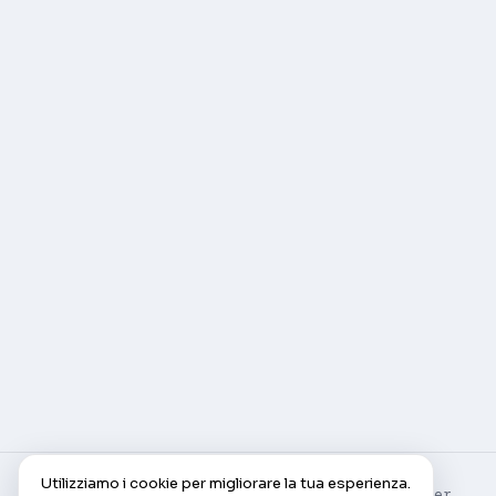
Utilizziamo i cookie per migliorare la tua esperienza.
© AlleCam 2016–2026 — Il tuo pass virtuale per