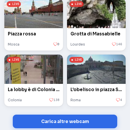
Piazza rossa
Grotta di Massabielle
Mosca
0
Lourdes
146
La lobby è di Colonia / Bonn
L'obelisco in piazza San Pietro in Vaticano
Colonia
138
Roma
4
Carica altre webcam