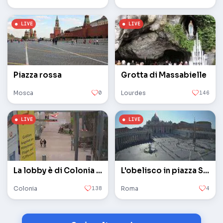
Piazza rossa
Grotta di Massabielle
Mosca
0
Lourdes
146
La lobby è di Colonia / Bonn
L'obelisco in piazza San Pietro in Vaticano
Colonia
138
Roma
4