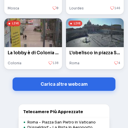
Mosca
0
Lourdes
146
La lobby è di Colonia / Bonn
L'obelisco in piazza San Pietro in Vaticano
Colonia
138
Roma
4
Carica altre webcam
Telecamere Più Apprezzate
Roma - Piazza San Pietro in Vaticano
Düsseldorf - La Pista In Aeroporto