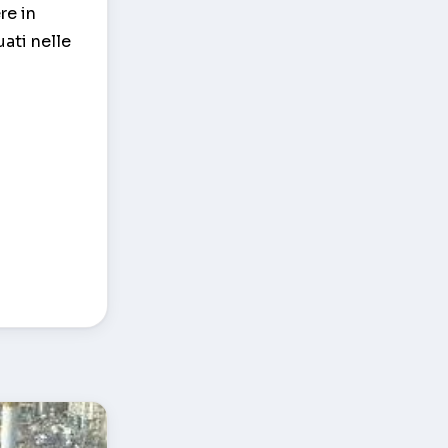
re in
ati nelle