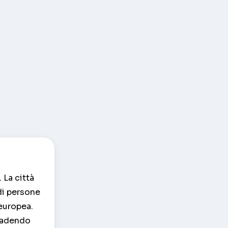
 La città
 di persone
 europea.
ccadendo