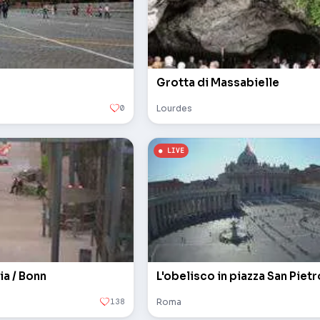
Grotta di Massabielle
0
Lourdes
ia / Bonn
138
Roma