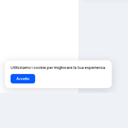
Utilizziamo i cookie per migliorare la tua esperienza.
Accetto
© AlleCam 2016–2026 — Il tuo
pass virtuale per l'Europa:
scopri con le webcam in