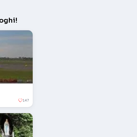
oghi!
147