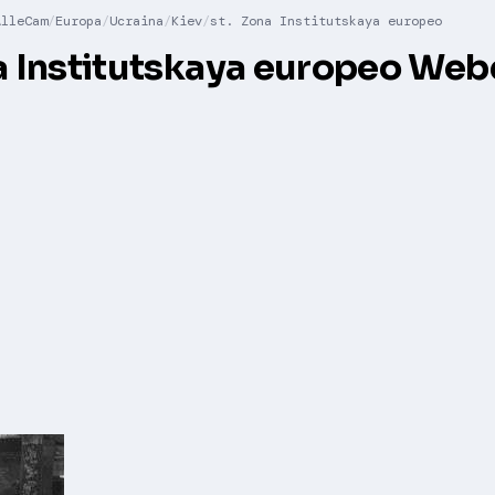
AlleCam
Europa
Ucraina
Kiev
st. Zona Institutskaya europeo
na Institutskaya europeo We