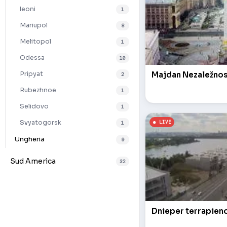
leoni
1
Mariupol
8
Melitopol
1
Odessa
10
Majdan Nezaležnos
Pripyat
2
Rubezhnoe
1
Selidovo
1
Svyatogorsk
1
Ungheria
9
Sud America
32
Dnieper terrapien