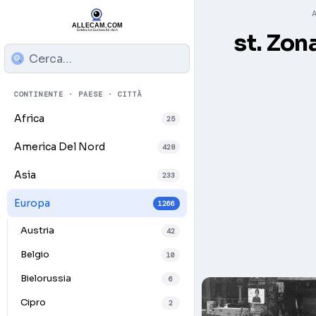
st. Zo
CONTINENTE · PAESE · CITTÀ
Africa
25
America Del Nord
428
Asia
233
Europa
1266
Austria
42
Belgio
10
Bielorussia
6
Cipro
2