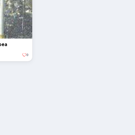
pea
0