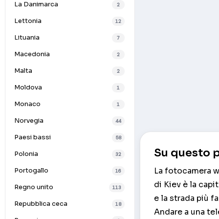
La Danimarca
2
Lettonia
12
Lituania
7
Macedonia
2
Malta
2
Moldova
1
Monaco
1
Norvegia
44
Paesi bassi
58
Su questo p
Polonia
32
La fotocamera we
Portogallo
16
di Kiev è la capi
Regno unito
113
e la strada più 
Repubblica ceca
18
Andare a una te