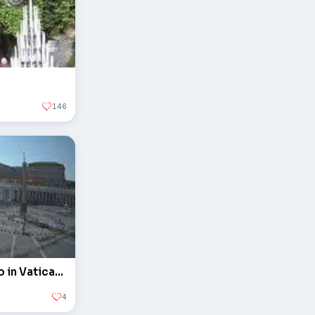
146
L'obelisco in piazza San Pietro in Vaticano
4