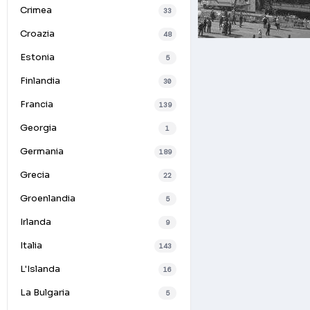
Crimea
33
Croazia
48
Estonia
5
Finlandia
30
Francia
139
Georgia
1
Germania
189
Grecia
22
Groenlandia
5
Irlanda
9
Italia
143
L'Islanda
16
La Bulgaria
5