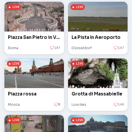
Piazza San Pietro in Vaticano
La Pista In Aeroporto
Roma
187
Düsseldorf
147
Piazza rossa
Grotta di Massabielle
Mosca
0
Lourdes
146