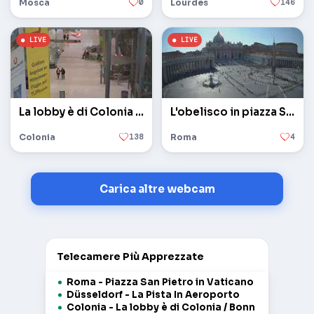
Mosca
0
Lourdes
146
La lobby è di Colonia / Bonn
L'obelisco in piazza San Pietro in Vaticano
Colonia
138
Roma
4
Carica altre webcam
Telecamere Più Apprezzate
Roma - Piazza San Pietro in Vaticano
Düsseldorf - La Pista In Aeroporto
Colonia - La lobby è di Colonia / Bonn