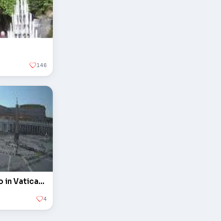
146
L'obelisco in piazza San Pietro in Vaticano
4