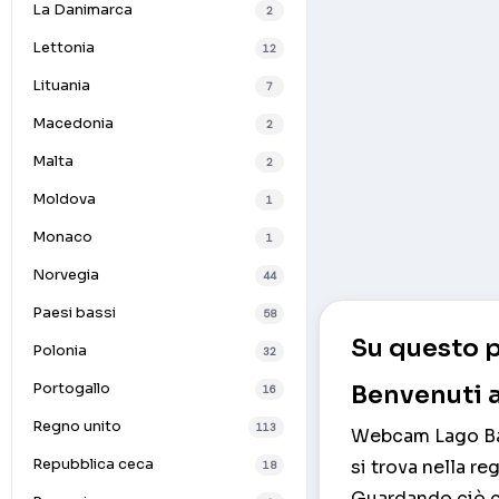
La Danimarca
2
Lettonia
12
Lituania
7
Macedonia
2
Malta
2
Moldova
1
Monaco
1
Norvegia
44
Paesi bassi
58
Su questo p
Polonia
32
Portogallo
Benvenuti a
16
Regno unito
113
Webcam Lago Baik
Repubblica ceca
si trova nella r
18
Guardando ciò c