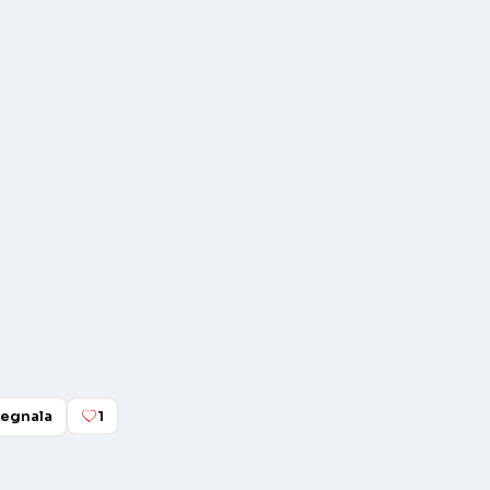
egnala
1