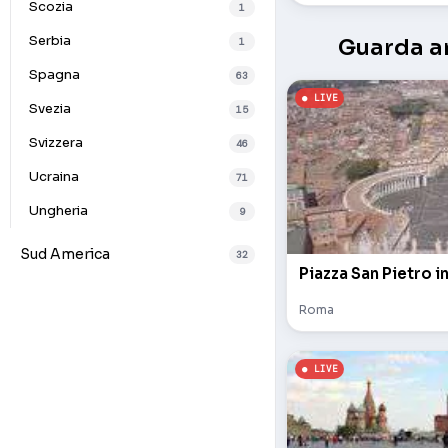
Scozia
1
Serbia
Guarda an
1
Spagna
63
Svezia
15
Svizzera
46
Ucraina
71
Ungheria
9
Sud America
32
Piazza San Pietro i
Roma