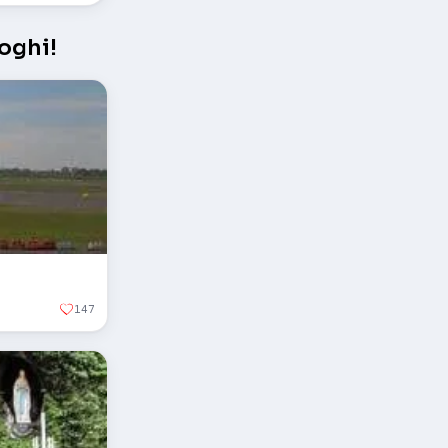
oghi!
147