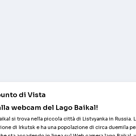
unto di Vista
lla webcam del Lago Baikal!
al si trova nella piccola città di Listvyanka in Russia. 
egione di Irkutsk e ha una popolazione di circa duemila p
he sta accadendo in linea sul Web camera lago Baikal, 