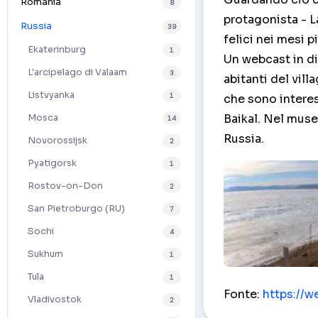
Romania
8
protagonista - L
Russia
39
felici nei mesi pi
Ekaterinburg
1
Un webcast in di
L'arcipelago di Valaam
3
abitanti del vil
Listvyanka
1
che sono interes
Baikal. Nel muse
Mosca
14
Russia.
Novorossijsk
2
Pyatigorsk
1
Rostov-on-Don
2
San Pietroburgo (RU)
7
Sochi
4
Sukhum
1
Tula
1
Lago Baikal – Li
Fonte:
https://w
Vladivostok
2