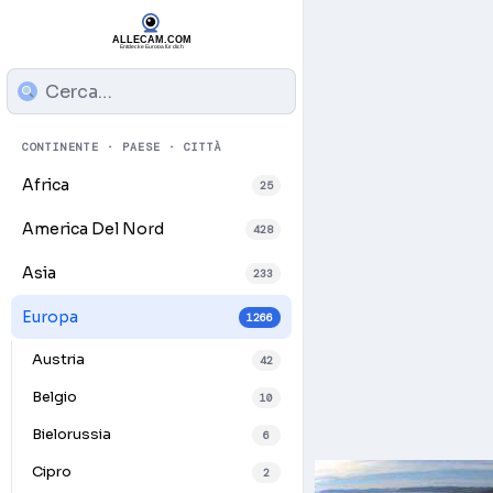
CONTINENTE · PAESE · CITTÀ
Africa
25
America Del Nord
428
Asia
233
Europa
1266
Austria
42
Belgio
10
Bielorussia
6
Cipro
2