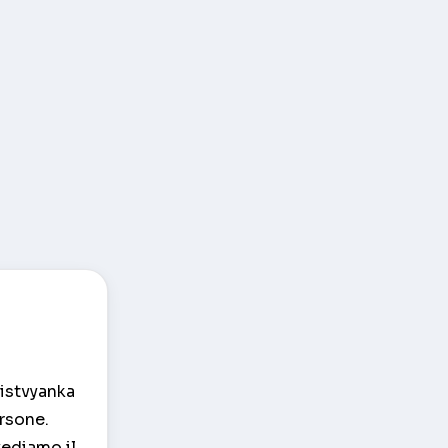
Listvyanka
ersone.
vediamo il