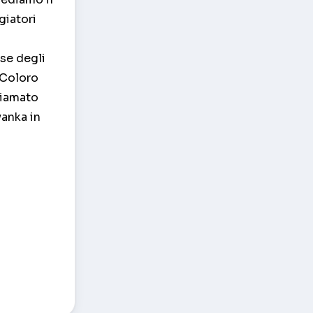
giatori
ase degli
 Coloro
hiamato
yanka in