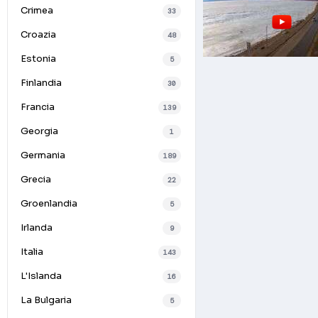
Crimea
33
Croazia
48
Estonia
5
Finlandia
30
Francia
139
Georgia
1
Germania
189
Grecia
22
Groenlandia
5
Irlanda
9
Italia
143
L'Islanda
16
La Bulgaria
5