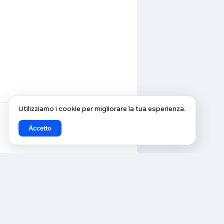
Utilizziamo i cookie per migliorare la tua esperienza.
Accetto
© AlleCam 2016–2026 — Il tuo
pass virtuale per l'Europa:
scopri con le webcam in
diretta di AlleCam.com