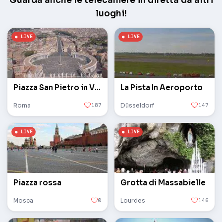
Guarda anche le telecamere in diretta da altri
luoghi!
Piazza San Pietro in Vaticano
La Pista In Aeroporto
Roma
187
Düsseldorf
147
Piazza rossa
Grotta di Massabielle
Mosca
0
Lourdes
146