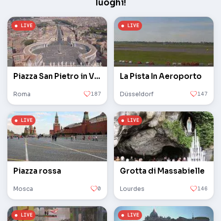
luoghi!
Piazza San Pietro in Vaticano
La Pista In Aeroporto
Roma
187
Düsseldorf
147
Piazza rossa
Grotta di Massabielle
Mosca
0
Lourdes
146