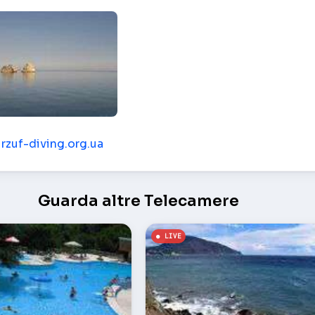
Gurzuf
urzuf-diving.org.ua
Guarda altre Telecamere