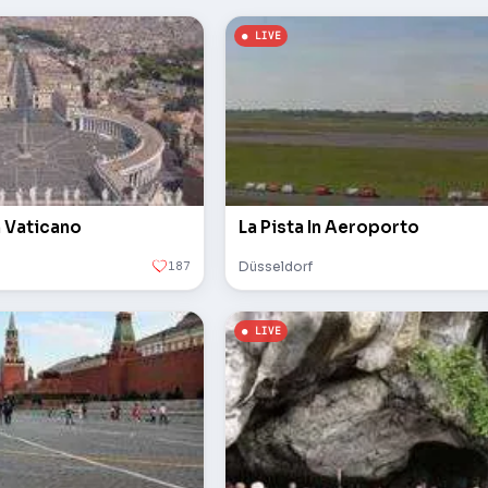
n Vaticano
La Pista In Aeroporto
187
Düsseldorf