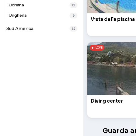
Ucraina
71
Ungheria
9
Vista della piscina
Sud America
32
Diving center
Guarda an