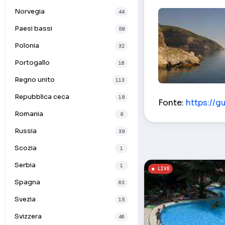
Norvegia
44
Paesi bassi
58
Polonia
32
Portogallo
16
Regno unito
113
rocce Adalary – 
Repubblica ceca
18
Fonte:
https://g
Romania
8
Russia
39
Scozia
1
Serbia
1
Spagna
63
Svezia
15
Svizzera
46