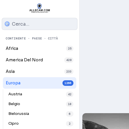
CONTINENTE · PAESE · CITTÀ
Africa
25
America Del Nord
428
Asia
233
Europa
1266
Austria
42
Belgio
10
Bielorussia
6
Cipro
2