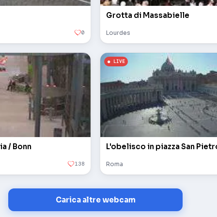
Grotta di Massabielle
0
Lourdes
ia / Bonn
138
Roma
Carica altre webcam