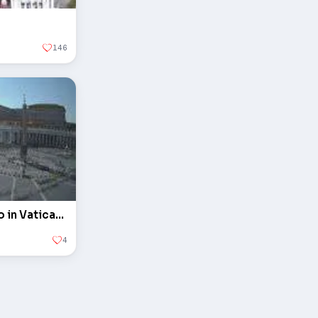
146
L'obelisco in piazza San Pietro in Vaticano
4