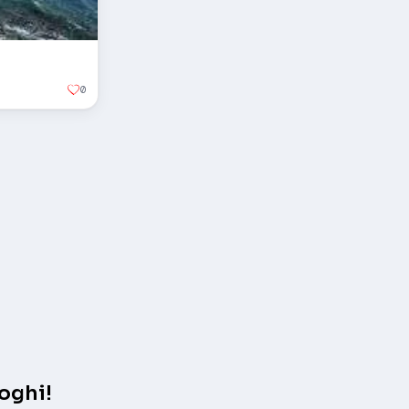
0
oghi!