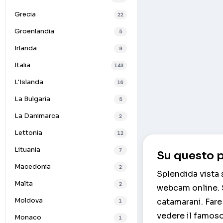
Grecia
22
Groenlandia
5
Irlanda
9
Italia
143
L'Islanda
16
La Bulgaria
5
La Danimarca
2
Lettonia
12
Lituania
7
Su questo p
Macedonia
2
Splendida vista 
Malta
2
webcam online. S
Moldova
catamarani. Fare 
1
vedere il famos
Monaco
1