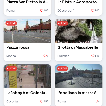
Piazza San Pietro in Vaticano
La Pista In Aeroporto
Roma
187
Düsseldorf
147
Piazza rossa
Grotta di Massabielle
Mosca
0
Lourdes
146
La lobby è di Colonia / Bonn
L'obelisco in piazza San Pietro in Vaticano
Colonia
138
Roma
4